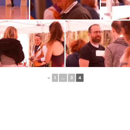
◄
1
...
3
4