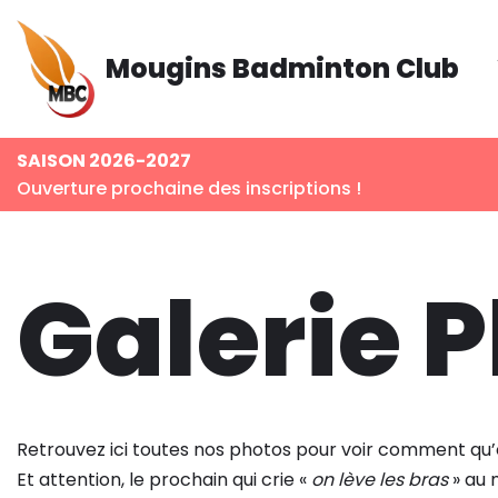
Aller
Mougins Badminton Club
au
contenu
SAISON 2026-2027
Ouverture prochaine des inscriptions !
Galerie 
Retrouvez ici toutes nos photos pour voir comment qu’
Et attention, le prochain qui crie «
on lève les bras
» au 