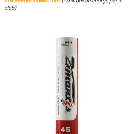
Prix membres MBC: 16€
(-30% prix en charge par le
club)