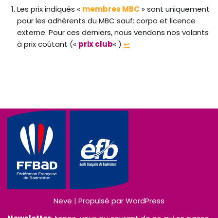
Les prix indiqués «
membres MBC
» sont uniquement
pour les adhérents du MBC sauf: corpo et licence
externe. Pour ces derniers, nous vendons nos volants
à prix coûtant («
prix club
« )
↩︎
Neve
| Propulsé par
WordPress